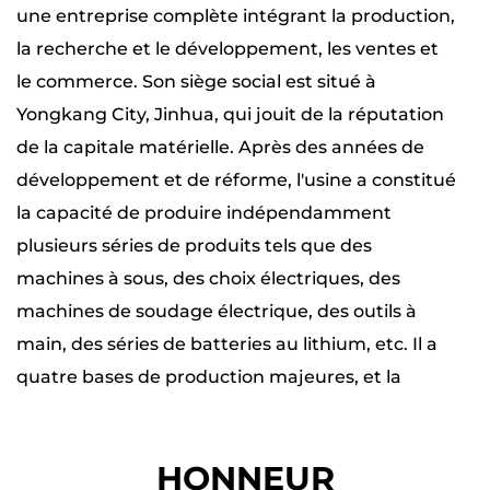
effectuer une variété de tâches que d'autres
une entreprise complète intégrant la production,
machines de soudage ne peuvent pas gérer.
la recherche et le développement, les ventes et
La machine à souder électrique manuelle
le commerce. Son siège social est situé à
réglable est un outil polyvalent et fiable pour
Yongkang City, Jinhua, qui jouit de la réputation
toute personne ayant besoin d'une solution
de la capitale matérielle. Après des années de
de soudage portable et abordable. Sa sortie
développement et de réforme, l'usine a constitué
réglable, sa conception compacte et sa facilité
la capacité de produire indépendamment
plusieurs séries de produits tels que des
d'utilisation le rendent adapté à un large
machines à sous, des choix électriques, des
éventail d'applications, des réparations
machines de soudage électrique, des outils à
industrielles aux projets de bricolage à
main, des séries de batteries au lithium, etc. Il a
domicile. Avec son faible entretien et sa
quatre bases de production majeures, et la
nature rentable, c'est un bon choix de
production totale de production et de stockage
performance pour les débutants et les
de chaque base est de près de 20 000 mètres
professionnels qui ont besoin d'une machine
HONNEUR
carrés. Le nombre total d'employés est de plus