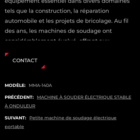
équipement essentiel dans divers domaines
tels que la construction, la réparation
automobile et les projets de bricolage. Au fil
des ans, les machines de soudage ont
considérablement évolué, offrant aux
utilisateurs une solution plus compacte,
conviviale et rentable pour leurs tâches de
CONTACT
soudage.
Caractéristiques et avantages clés
MODÈLE:
MMA-140A
L'une des caractéristiques saillantes de la
PRÉCÉDENT:
MACHINE À SOUDER ÉLECTRIQUE STABLE
machine de soudage électrique manuelle
À ONDULEUR
réglable est sa flexibilité en fonctionnement.
SUIVANT:
Petite machine de soudage électrique
Soudage manuel de soudage métallique
portable
(MMA), il permet aux utilisateurs de effectuer