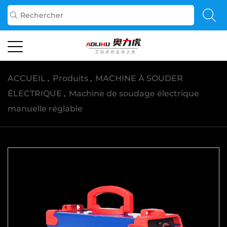
ACCUEIL
/
Produits
/
MACHINE À SOUDER
ÉLECTRIQUE
/
Machine de soudage électrique
manuelle réglable