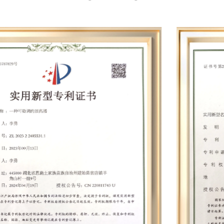
fiable pour leurs tâches de soudage.
de 200. Il dispose de centaines d'équipements
professionnels, tels que des armoires de
vieillissement entières entières, des testeurs
complets du panneau de batterie, des
dynamomètres, des machines d'équilibrage de
perceuses électriques, des éoliennes, des
testeurs de batterie, des machines à vis
automatiques, des machines à tremper de
peinture, des machines à pistolet silencieuses de
la machine à équilibrer, des machines à enrouler
des moteurs de synthèse de magnéte
permanente, et des biens de vitesse. Il dispose de
près de 30 produits de moisissure privée et de 12
lignes de montage complètes, avec une
production quotidienne de près de 2 000 unités.