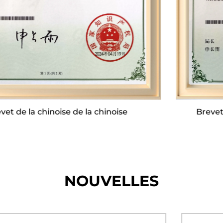
La production annuelle peut atteindre environ
700 000 unités.
L'entreprise possède une équipe de services de
R&D professionnelle et de service après-vente. Il
investira massivement dans le développement
de nouveaux produits chaque année. Au
Brevet de dispositif de plaque supérieure
printemps et en automne, le chef de
multifonctionnel
département dirigera les ventes après-vente et
les équipes techniques pour organiser des
séminaires d'échange de produits hors ligne
contre des partenaires. Du nouveau
NOUVELLES
développement de produits à la production et à
la garantie post-service, une chaîne écologique
complète a été formée. Dans le même temps, la