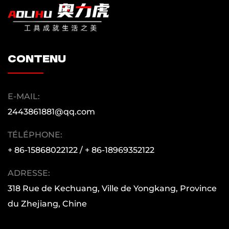
acheteur de détail ou d'un grand groupe
multinational, les gens Huijun vous
accompagneront de bonne qualité et de bon
service.
contenu
E-MAIL:
2443861881@qq.com
TÉLÉPHONE:
+ 86-15868022122 / + 86-18969352122
ADRESSE:
318 Rue de Kechuang, Ville de Yongkang, Province
du Zhejiang, Chine