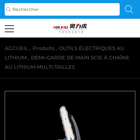
ACCUEIL
/
Produits
/
OUTILS ÉLECTRIQUES AU
LITHIUM
/
DEMI-GARDE DE MAIN SCIE À CHAÎNE
AU LITHIUM MULTI-TAILLES