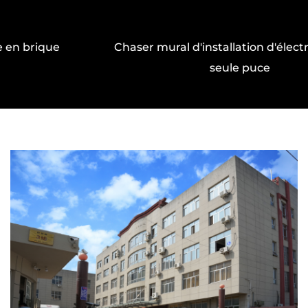
préoccupation en offrant une opération
beaucoup plus silencieuse. Avec des niveaux
de bruit plus faibles par rapport aux
Chaser mural d'installation d'électricité à une
tronçonneuses électriques et à gaz, ce
seule puce
modèle alimenté par le lithium est idéal pour
une utilisation dans les jardins, les parcs ou
les voisins. Vous pouvez effectuer vos tâches
sans perturber la paix, en le faisant pour
maintenir une atmosphère tranquille tout en
faisant le travail.
Respectueux de l'environnement et sans
odeur
Une autre caractéristique en saillie de la
tronçonneuse au lithium multi-taille à demi-