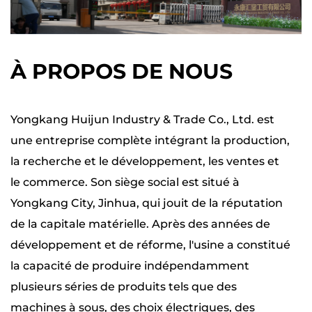
main est son opération inodore.
Contrairement aux tronçonneuses à gaz, qui
émettent des fumées désagréables, ce
À PROPOS DE NOUS
modèle de lithium fonctionne proprement
sans avoir besoin d'essence ou d'huile, ce qui
en fait une option respectueuse de
Yongkang Huijun Industry & Trade Co., Ltd. est
l'environnement. L'absence d'odeurs de
une entreprise complète intégrant la production,
carburant rend non seulement l'expérience
la recherche et le développement, les ventes et
plus agréable pour les utilisateurs, mais
le commerce. Son siège social est situé à
contribue également à un environnement
Yongkang City, Jinhua, qui jouit de la réputation
de la capitale matérielle. Après des années de
plus propre et plus sain.
développement et de réforme, l'usine a constitué
La tronçonneuse au lithium multi-taille à
la capacité de produire indépendamment
demi-main combine la technologie de lithium
plusieurs séries de produits tels que des
avant avec une conception conviviale, offrant
machines à sous, des choix électriques, des