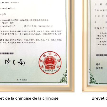
la machine à équilibrer, des machines à enrouler
des moteurs de synthèse de magnéte
permanente, et des biens de vitesse. Il dispose de
près de 30 produits de moisissure privée et de 12
lignes de montage complètes, avec une
production quotidienne de près de 2 000 unités.
La production annuelle peut atteindre environ
700 000 unités.
L'entreprise possède une équipe de services de
R&D professionnelle et de service après-vente. Il
investira massivement dans le développement
de nouveaux produits chaque année. Au
Brevet de dispositif de plaque supérieure
printemps et en automne, le chef de
multifonctionnel
département dirigera les ventes après-vente et