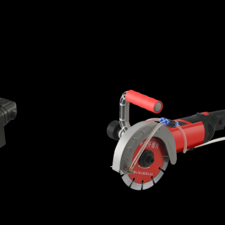
branches ou que vous coupez du bois de
chauffage, cette tronçonneuse au lithium
fournit une puissance cohérente sans avoir
besoin de ravitaillement constant. Sa capacité
à gérer les travaux difficiles en fait facilement
un excellent outil pour une utilisation
professionnelle résidentielle et légère.
Faible bruit pour un fonctionnement paisible
Les tronçonneuses traditionnelles sont
connues pour leur bruit fort, qui peut être
perturbateur dans les zones résidentielles ou
les environnements sensibles au bruit. Le
garde à demi-main de la tronçonneuse au
lithium multi-taille répond à cette