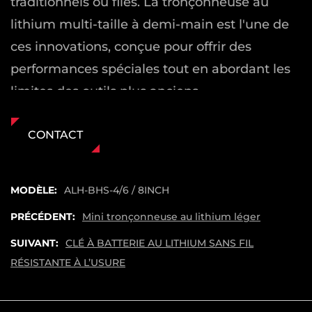
traditionnels ou filés. La tronçonneuse au
lithium multi-taille à demi-main est l'une de
ces innovations, conçue pour offrir des
performances spéciales tout en abordant les
limites des outils plus anciens.
Puissance de lithium pour une commodité
particulière
CONTACT
L'un des grands avantages importants de la
majorité des tronçonneuses à lithium est
MODÈLE:
ALH-BHS-4/6 / 8INCH
l'absence de s'inquiéter du carburant ou des
PRÉCÉDENT:
Mini tronçonneuse au lithium léger
cordes. Contrairement à des tronçonneuses à
SUIVANT:
CLÉ À BATTERIE AU LITHIUM SANS FIL
gaz traditionnelles, qui nécessitent du
RÉSISTANTE À L’USURE
carburant ou des modèles électriques filés qui
limitent la mobilité, la tronçonneuse au