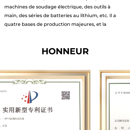
une solution portable, puissante et silencieuse
machines de soudage électrique, des outils à
pour tous vos besoins de coupe.
main, des séries de batteries au lithium, etc. Il a
quatre bases de production majeures, et la
production totale de production et de stockage
de chaque base est de près de 20 000 mètres
HONNEUR
carrés. Le nombre total d'employés est de plus
de 200. Il dispose de centaines d'équipements
professionnels, tels que des armoires de
vieillissement entières entières, des testeurs
complets du panneau de batterie, des
dynamomètres, des machines d'équilibrage de
perceuses électriques, des éoliennes, des
testeurs de batterie, des machines à vis
automatiques, des machines à tremper de
peinture, des machines à pistolet silencieuses de