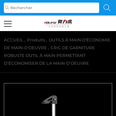
ACCUEIL
/
Produits
/
OUTILS À MAIN D'ÉCONOMIE
DE MAIN-D'OEUVRE
/
CRIC DE GARNITURE
ROBUSTE OUTIL À MAIN PERMETTANT
D’ÉCONOMISER DE LA MAIN-D’OEUVRE