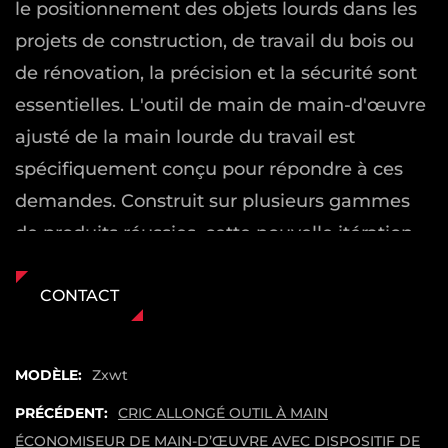
le positionnement des objets lourds dans les
projets de construction, de travail du bois ou
de rénovation, la précision et la sécurité sont
essentielles. L'outil de main de main-d'œuvre
ajusté de la main lourde du travail est
spécifiquement conçu pour répondre à ces
demandes. Construit sur plusieurs gammes
de produits réussies, cette nouvelle itération
introduit un nouveau niveau d'innovation et
de fonctionnalités axées sur l'utilisateur,
CONTACT
combinant la force, le contrôle et la fiabilité.
Conception innovante pour la stabilité et
MODÈLE:
Zxwt
l'efficacité
PRÉCÉDENT:
CRIC ALLONGÉ OUTIL À MAIN
L'une des caractéristiques saillantes de cette
ÉCONOMISEUR DE MAIN-D’ŒUVRE AVEC DISPOSITIF DE