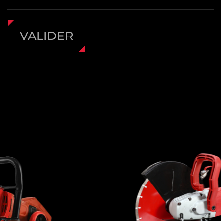
robuste et résistante à la poussière. Cette
couche protectrice supplémentaire contribue
VALIDER
non seulement à la bonne apparence de la
prise, mais sert également un rôle pratique
dans le blindage des composants internes de
la poussière, des débris et de l'usure.
Expérience utilisateur améliorée
Un autre avantage de l'outil de main de la
main de travail de la main de la main de
travail lourd réside dans sa conception
ergonomique réfléchie. Les zones de poignée
et les leviers sont optimisées pour le confort
et la facilité d'utilisation, réduisant la fatigue
des mains pendant une utilisation prolongée.