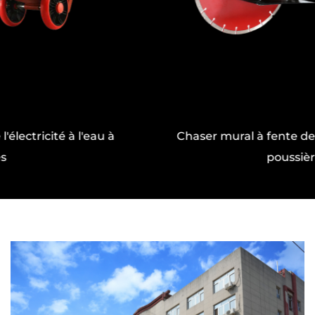
Cela est particulièrement bénéfique dans les
environnements professionnels où des tâches
de levage et d'ajustement répétées sont
effectuées quotidiennement. L'outil est conçu
pour être intuitif, ce qui le rend adapté aux
professionnels chevronnés et aux amateurs
Chaser mural à fente de démarrage sans
de bricolage.
poussière
Polyvalence entre les applications
Que vous installiez des fenêtres, l'alignement
des portes, le réglage des armoires ou le
soulèvement des faisceaux en place, la prise
d'ajustement fin à forte fin se révèle être un
partenaire fiable. Sa plage de levage et sa
capacité de hauteur réglable le rendent