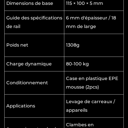
prise de main-d'œuvre à ajustement lourd est
Dimensions de base
115 × 100 × 5 mm
équipé d'un mécanisme de double
Guide des spécifications
6 mm d'épaisseur / 18
ajustement, comprenant un contrôle de
de rail
mm de large
réglage fin et une bascule rapide. Ce système
de contrôle divisé permet aux utilisateurs la
Poids net
1308g
flexibilité de faire des micro-ajustements
précis ou d'élever rapidement des objets
Charge dynamique
80-100 kg
lourds, selon les exigences de la tâche.
Notamment, la fonction de lifting rapide
Case en plastique EPE
Conditionnement
comprend une fonction de verrouillage qui
mousse (2pcs)
sécurise la charge en position. Ce mécanisme
Levage de carreaux /
de sécurité aussi petit que possible en
Applications
appareils
empêchant des gouttes soudaines lors du
réglage des charges à des altitudes plus
Clambes en