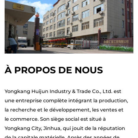
polyvalent sur plusieurs scénarios. Le
commutateur à double ajustement garantit le
contrôle des opérations délicates et des
ascenseurs plus exigeants, donnant aux
utilisateurs l'adaptabilité requise pour un
large éventail de conditions de projet.
La sécurité est standard
À PROPOS DE NOUS
Les caractéristiques de sécurité intégrées
dans cette prise d'ajustement fin enrièrement
utile mettent en évidence son rôle d'outil
Yongkang Huijun Industry & Trade Co., Ltd. est
une entreprise complète intégrant la production,
digne de confiance dans les paramètres
la recherche et le développement, les ventes et
professionnels. La serrure à ajustement rapide
le commerce. Son siège social est situé à
empêche une baisse involontaire, en
Yongkang City, Jinhua, qui jouit de la réputation
particulier lorsque les charges sont soulevées
de la capitale matérielle. Après des années de