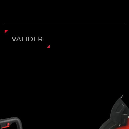
courts-circuits
La sécurité et le contrôle sont au cœur de la
conception du chasseur de mur de slot.
Équipée d'un mécanisme de démarrage en
douceur, la machine se propage
VALIDER
progressivement, aidant les utilisateurs à
maintenir le contrôle pendant le démarrage
et à réduire le risque de perdre l'adhérence en
raison d'un couple soudain. De plus, les
caractéristiques de surcharge et de protection
de court-circuit intégrées aident à protéger le
moteur des dommages dans des conditions
de travail intenses. En cas de résistance
anormale ou de problèmes électriques, la