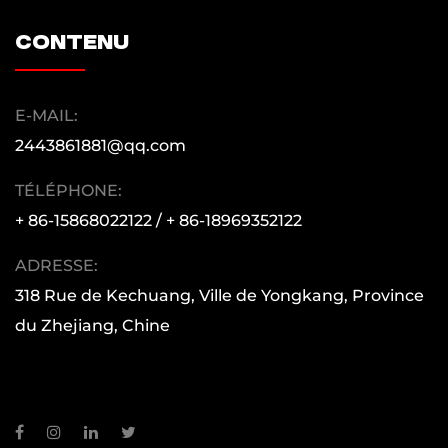
accompagneront de bonne qualité et de bon
service.
contenu
E-MAIL:
2443861881@qq.com
TÉLÉPHONE:
+ 86-15868022122 / + 86-18969352122
ADRESSE:
318 Rue de Kechuang, Ville de Yongkang, Province
du Zhejiang, Chine