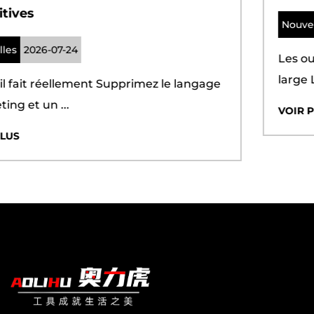
de gestion de l'environnement 4001, et possède
Nouvelles
2026-07-17
sa propre marque "Aolihu" et CQC, CE, PSE, UL,
FCC, ROHS, MSDS et autres certifications, et a
Les outils compacts trouvent un public plus
obtenu un certain nombre de brevets
large Le Mini tronçon...
d'apparence et de brevets de modèle d'utilité,
afin que chaque client qui nous choisit peut
VOIR PLUS
maintenir une compétitivité de marché
suffisante; Dans la situation du marché en
constante évolution, des générations de Huijun
ont avancé avec l'esprit du travail acharné, de
l'innovation et de la qualité en premier, afin que
les produits Huijun soient allés dans toutes les
parties du monde. Qu'il s'agisse d'un petit
acheteur de détail ou d'un grand groupe
multinational, les gens Huijun vous