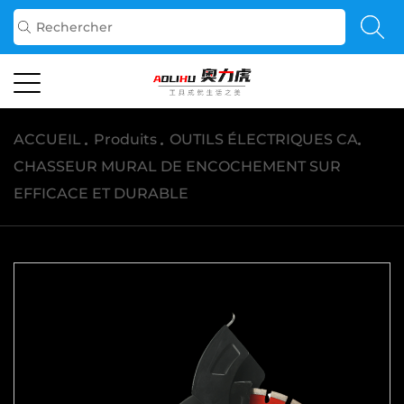
ACCUEIL
/
Produits
/
OUTILS ÉLECTRIQUES CA
/
CHASSEUR MURAL DE ENCOCHEMENT SUR
EFFICACE ET DURABLE