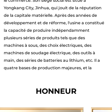
le commerce. Son siège social est situé à
résultats de performances avec un minimum
Yongkang City, Jinhua, qui jouit de la réputation
de maintenance.
de la capitale matérielle. Après des années de
Idéal pour une variété de projets
développement et de réforme, l'usine a constitué
De l'installation de conduits électriques à la
la capacité de produire indépendamment
création de canaux de plomberie, le chasseur
plusieurs séries de produits tels que des
de mur à fente est bien adapté pour un large
machines à sous, des choix électriques, des
éventail d'applications. Son adaptabilité à
machines de soudage électrique, des outils à
différents matériaux, ainsi que son contrôle
main, des séries de batteries au lithium, etc. Il a
précis de la profondeur et de la largeur,
quatre bases de production majeures, et la
assure des créneaux propres et cohérents qui
production totale de production et de stockage
répondent aux normes professionnelles. Que
de chaque base est de près de 20 000 mètres
ce soit à l'intérieur ou à l'extérieur, sur des
HONNEUR
carrés. Le nombre total d'employés est de plus
projets commerciaux ou résidentiels, cet outil
de 200. Il dispose de centaines d'équipements
s'avère être un ajout inestimable à la boîte à
professionnels, tels que des armoires de