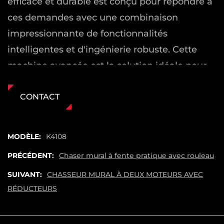
efficace et durable est conçu pour répondre à
ces demandes avec une combinaison
impressionnante de fonctionnalités
intelligentes et d'ingénierie robuste. Cette
machine avancée est la solution idéale pour
les professionnels de la construction à la
recherche de fiabilité et de précision lors de la
CONTACT
coupe en matériaux tels que le béton, la
brique rouge et les blocs légers.
MODÈLE:
K4108
Manipulation sans effort avec conception de
PRÉCÉDENT:
Chaser mural à fente pratique avec rouleau
support roulant
SUIVANT:
CHASSEUR MURAL À DEUX MOTEURS AVEC
L'une des principales innovations du Slotting
RÉDUCTEURS
Wall Chaser est son système de roues
roulants intégré. Cette conception permet aux