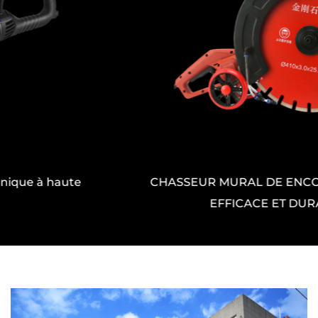
machine se déclenche automatiquement
pour empêcher la surchauffe ou la défaillance
des composants, protégeant à la fois
l'utilisateur et l'équipement.
Coupée sans poussière avec compatibilité
intégrée de l'eau
Le fonctionnement propre est essentiel sur les
sites d'emploi modernes, et le chasseur de
CHASSEUR MURAL DE ENCOCHEMENT SUR
mur à fente offre avec ses capacités de
EFFICACE ET DURABLE
refroidissement par eau et de contrôle des
poussières. La machine peut être connectée à
une pompe à eau externe, qui alimente l'eau
directement à la zone de coupe. Cette
configuration a aussi peu de poussière que